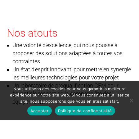
Nos atouts
Une volonté d’excellence, qui nous pousse à
proposer des solutions adaptées à toutes vos
contraintes
Un état d’esprit innovant, pour mettre en synergie
les meilleures technologies pour votre projet
Un laboratoire de préqualification CEM pour
Nous utilisons des cookies pour vous garantir la meilleure
garantir le respect de la compatibilité des
expérience sur notre site web. Si vous continuez à utiliser ce
équipements.
site, nous supposerons que vous en êtes satisfait.
Accepter
Politique de confidentialité